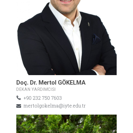
Doç. Dr. Mertol GÖKELMA
DEKAN YARDIMCISI
+90 232 750 7603
mertolgokelma@iyte.edu.tr