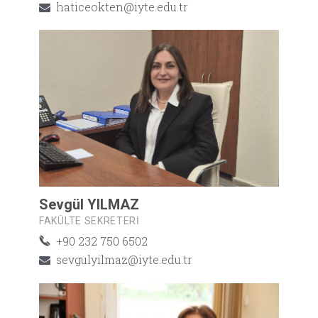
haticeokten@iyte.edu.tr
Sevgül YILMAZ
FAKÜLTE SEKRETERI
+90 232 750 6502
sevgulyilmaz@iyte.edu.tr